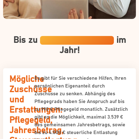
Bis zu
19.419 € Zuschüsse
im
Jahr!
Mögliche
Es gibt für Sie verschiedene Hilfen, Ihren
persönlichen Eigenanteil durch
Zuschüsse
Zuschüsse zu senken. Abhängig des
und
Pflegegrads haben Sie Anspruch auf bis
Erstattungen:
zu 990 € Pflegegeld monatlich. Zusätzlich
gibt es die Möglichkeit, maximal 3.539 €
Pflegegeld,
des gemeinsamen Jahresbetrags, sowie
Jahresbetrag,
bis zu 4.000 € steuerliche Entlastung