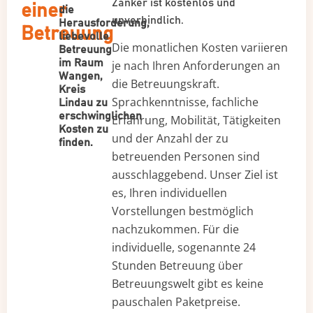
Zanker ist kostenlos und
einer
die
unverbindlich.
Herausforderung,
Betreuung
liebevolle
Die monatlichen Kosten variieren
Betreuung
im Raum
je nach Ihren Anforderungen an
Wangen,
die Betreuungskraft.
Kreis
Sprachkenntnisse, fachliche
Lindau zu
erschwinglichen
Erfahrung, Mobilität, Tätigkeiten
Kosten zu
und der Anzahl der zu
finden.
betreuenden Personen sind
ausschlaggebend. Unser Ziel ist
es, Ihren individuellen
Vorstellungen bestmöglich
nachzukommen. Für die
individuelle, sogenannte 24
Stunden Betreuung über
Betreuungswelt gibt es keine
pauschalen Paketpreise.