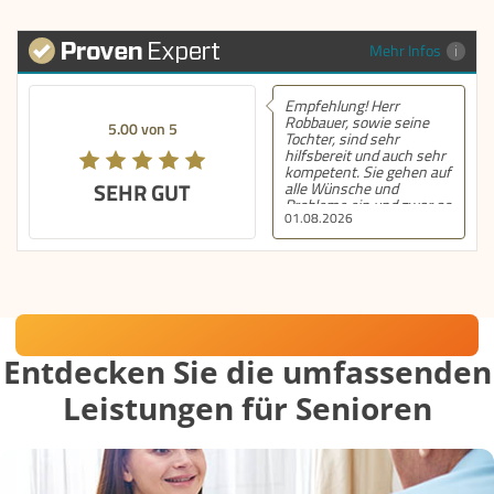
Mehr Infos
Empfehlung! Herr
Robbauer, sowie seine
5.00 von 5
Tochter, sind sehr
hilfsbereit und auch sehr
kompetent. Sie gehen auf
SEHR GUT
alle Wünsche und
Probleme ein und zwar so
01.08.2026
schnell wie möglich und
dies auch am
Wochenende und am
Abend. Diesen Service
bekommt nur ganz
selten. Ich bin dieser
Familie sehr dankbar.
Häusliche Betreuung mit Herz
Entdecken Sie die umfassenden
Leistungen für Senioren