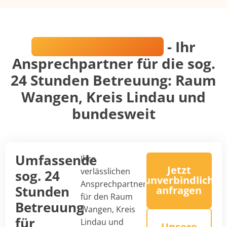
Annemarie Zanker
- Ihr
Ansprechpartner für die sog.
24 Stunden Betreuung: Raum
Wangen, Kreis Lindau und
bundesweit
Umfassende
Ihre
Jetzt
verlässlichen
sog. 24
unverbindlich
Ansprechpartner
Stunden
anfragen
für den Raum
Betreuung
Wangen, Kreis
für
Lindau und
Unsere