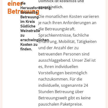
Domnick ist kostenlos und
einer
die
unverbindlich.
Herausforderung,
Betreuung
liebevolle
Die monatlichen Kosten variieren
Betreuung
im Kreis
je nach Ihren Anforderungen an
Südliche
die Betreuungskraft.
Weinstraße
Sprachkenntnisse, fachliche
zu
erschwinglichen
Erfahrung, Mobilität, Tätigkeiten
Kosten zu
und der Anzahl der zu
finden.
betreuenden Personen sind
ausschlaggebend. Unser Ziel ist
es, Ihren individuellen
Vorstellungen bestmöglich
nachzukommen. Für die
individuelle, sogenannte 24
Stunden Betreuung über
Betreuungswelt gibt es keine
pauschalen Paketpreise.