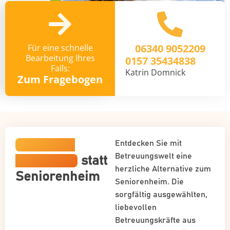
06340 9052209
Für eine schnelle
Bearbeitung Ihres
0157 35434838
Falls:
Katrin Domnick
Zum Fragebogen
Häusliche
Entdecken Sie mit
Betreuungswelt eine
Betreuung
statt
herzliche Alternative zum
Seniorenheim
Seniorenheim. Die
sorgfältig ausgewählten,
liebevollen
Betreuungskräfte aus