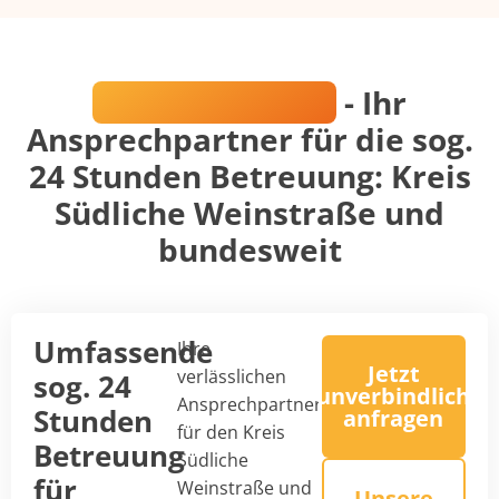
Katrin Domnick
- Ihr
Ansprechpartner für die sog.
24 Stunden Betreuung: Kreis
Südliche Weinstraße und
bundesweit
Umfassende
Ihre
Jetzt
verlässlichen
sog. 24
unverbindlich
Ansprechpartner
Stunden
anfragen
für den Kreis
Betreuung
Südliche
für
Weinstraße und
Unsere