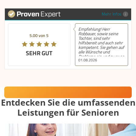
Mehr Infos
Empfehlung! Herr
Robbauer, sowie seine
5.00 von 5
Tochter, sind sehr
hilfsbereit und auch sehr
kompetent. Sie gehen auf
SEHR GUT
alle Wünsche und
Probleme ein und zwar so
01.08.2026
schnell wie möglich und
dies auch am
Wochenende und am
Abend. Diesen Service
bekommt nur ganz
selten. Ich bin dieser
Familie sehr dankbar.
Häusliche Betreuung mit Herz
Entdecken Sie die umfassenden
Leistungen für Senioren