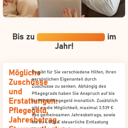
Bis zu
19.419 € Zuschüsse
im
Jahr!
Mögliche
Es gibt für Sie verschiedene Hilfen, Ihren
persönlichen Eigenanteil durch
Zuschüsse
Zuschüsse zu senken. Abhängig des
und
Pflegegrads haben Sie Anspruch auf bis
Erstattungen:
zu 990 € Pflegegeld monatlich. Zusätzlich
gibt es die Möglichkeit, maximal 3.539 €
Pflegegeld,
des gemeinsamen Jahresbetrags, sowie
Jahresbetrag,
bis zu 4.000 € steuerliche Entlastung