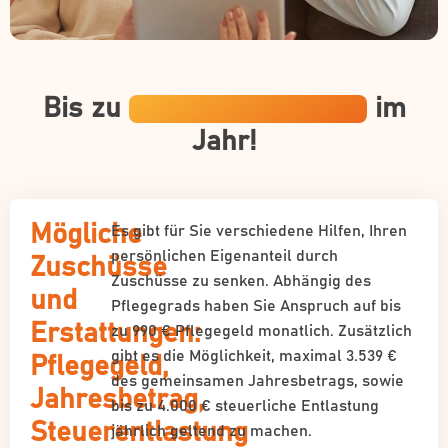
Bis zu
19.419 € Zuschüsse
im
Jahr!
Mögliche
Es gibt für Sie verschiedene Hilfen, Ihren
persönlichen Eigenanteil durch
Zuschüsse
Zuschüsse zu senken. Abhängig des
und
Pflegegrads haben Sie Anspruch auf bis
Erstattungen:
zu 990 € Pflegegeld monatlich. Zusätzlich
gibt es die Möglichkeit, maximal 3.539 €
Pflegegeld,
des gemeinsamen Jahresbetrags, sowie
Jahresbetrag,
bis zu 4.000 € steuerliche Entlastung
Steuerentlastung
jährlich geltend zu machen.