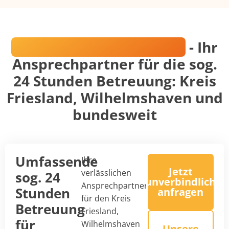
Mark-Andreas Postawka
- Ihr
Ansprechpartner für die sog.
24 Stunden Betreuung: Kreis
Friesland, Wilhelmshaven und
bundesweit
Umfassende
Ihre
Jetzt
verlässlichen
sog. 24
unverbindlich
Ansprechpartner
Stunden
anfragen
für den Kreis
Betreuung
Friesland,
für
Wilhelmshaven
Unsere