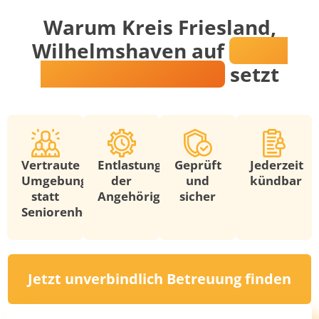
Warum Kreis Friesland,
Wilhelmshaven auf
Mark-
Andreas Postawka
setzt
Vertraute
Entlastung
Geprüft
Jederzeit
Umgebung
der
und
kündbar
statt
Angehörigen
sicher
Seniorenheim
Jetzt unverbindlich Betreuung finden