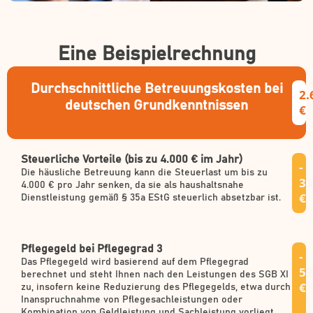
Eine Beispielrechnung
Durchschnittliche Betreuungskosten bei
2.
deutschen Grundkenntnissen
€
Steuerliche Vorteile (bis zu 4.000 € im Jahr)
-
Die häusliche Betreuung kann die Steuerlast um bis zu
33
4.000 € pro Jahr senken, da sie als haushaltsnahe
€
Dienstleistung gemäß § 35a EStG steuerlich absetzbar ist.
Pflegegeld bei Pflegegrad 3
-
Das Pflegegeld wird basierend auf dem Pflegegrad
59
berechnet und steht Ihnen nach den Leistungen des SGB XI
€
zu, insofern keine Reduzierung des Pflegegelds, etwa durch
Inanspruchnahme von Pflegesachleistungen oder
Kombination von Geldleistung und Sachleistung vorliegt.