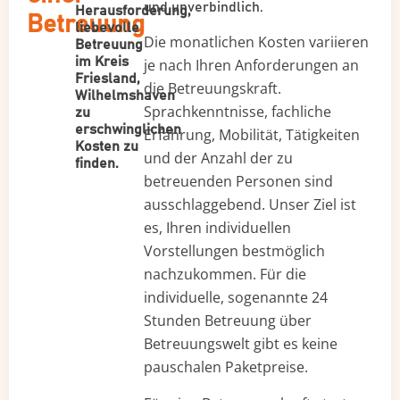
und unverbindlich.
Herausforderung,
Betreuung
liebevolle
Die monatlichen Kosten variieren
Betreuung
im Kreis
je nach Ihren Anforderungen an
Friesland,
die Betreuungskraft.
Wilhelmshaven
Sprachkenntnisse, fachliche
zu
erschwinglichen
Erfahrung, Mobilität, Tätigkeiten
Kosten zu
und der Anzahl der zu
finden.
betreuenden Personen sind
ausschlaggebend. Unser Ziel ist
es, Ihren individuellen
Vorstellungen bestmöglich
nachzukommen. Für die
individuelle, sogenannte 24
Stunden Betreuung über
Betreuungswelt gibt es keine
pauschalen Paketpreise.