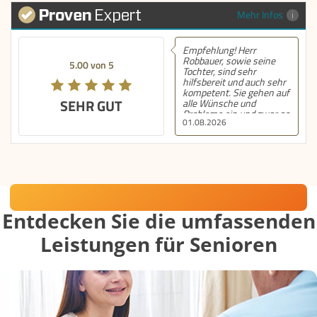
Mehr Infos
Empfehlung! Herr
Robbauer, sowie seine
5.00 von 5
Tochter, sind sehr
hilfsbereit und auch sehr
kompetent. Sie gehen auf
SEHR GUT
alle Wünsche und
Probleme ein und zwar so
01.08.2026
schnell wie möglich und
dies auch am
Wochenende und am
Abend. Diesen Service
bekommt nur ganz
selten. Ich bin dieser
Familie sehr dankbar.
Häusliche Betreuung mit Herz
Entdecken Sie die umfassenden
Leistungen für Senioren