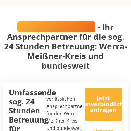
Nadine Prantschke
- Ihr
Ansprechpartner für die sog.
24 Stunden Betreuung: Werra-
Meißner-Kreis und
bundesweit
Umfassende
Ihre
Jetzt
verlässlichen
sog. 24
unverbindlich
Ansprechpartner
Stunden
anfragen
für den Werra-
Betreuung
Meißner-Kreis
für
und bundesweit
Unsere