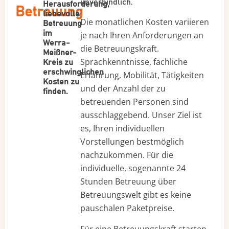
unverbindlich.
Herausforderung,
Betreuung
liebevolle
Die monatlichen Kosten variieren
Betreuung
im
je nach Ihren Anforderungen an
Werra-
die Betreuungskraft.
Meißner-
Sprachkenntnisse, fachliche
Kreis zu
erschwinglichen
Erfahrung, Mobilität, Tätigkeiten
Kosten zu
und der Anzahl der zu
finden.
betreuenden Personen sind
ausschlaggebend. Unser Ziel ist
es, Ihren individuellen
Vorstellungen bestmöglich
nachzukommen. Für die
individuelle, sogenannte 24
Stunden Betreuung über
Betreuungswelt gibt es keine
pauschalen Paketpreise.
Für eine Betreuungskraft starten