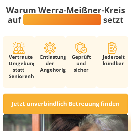
Warum Werra-Meißner-Kreis
auf
Nadine Prantschke
setzt
Vertraute
Entlastung
Geprüft
Jederzeit
Umgebung
der
und
kündbar
statt
Angehörigen
sicher
Seniorenheim
Jetzt unverbindlich Betreuung finden