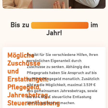
Bis zu
19.419 € Zuschüsse
im
Jahr!
Mögliche
Es gibt für Sie verschiedene Hilfen, Ihren
persönlichen Eigenanteil durch
Zuschüsse
Zuschüsse zu senken. Abhängig des
und
Pflegegrads haben Sie Anspruch auf bis
Erstattungen:
zu 990 € Pflegegeld monatlich. Zusätzlich
gibt es die Möglichkeit, maximal 3.539 €
Pflegegeld,
des gemeinsamen Jahresbetrags, sowie
Jahresbetrag,
bis zu 4.000 € steuerliche Entlastung
Steuerentlastung
jährlich geltend zu machen.