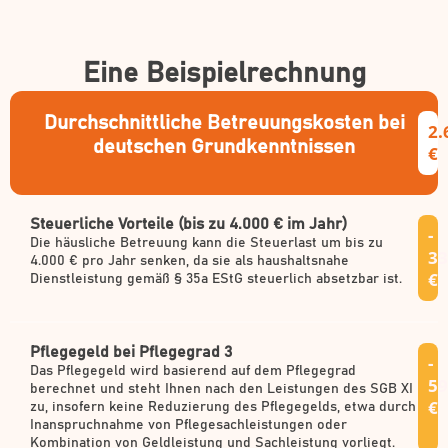
Eine Beispielrechnung
Durchschnittliche Betreuungskosten bei
2.
deutschen Grundkenntnissen
€
Steuerliche Vorteile (bis zu 4.000 € im Jahr)
-
Die häusliche Betreuung kann die Steuerlast um bis zu
33
4.000 € pro Jahr senken, da sie als haushaltsnahe
€
Dienstleistung gemäß § 35a EStG steuerlich absetzbar ist.
Pflegegeld bei Pflegegrad 3
-
Das Pflegegeld wird basierend auf dem Pflegegrad
59
berechnet und steht Ihnen nach den Leistungen des SGB XI
€
zu, insofern keine Reduzierung des Pflegegelds, etwa durch
Inanspruchnahme von Pflegesachleistungen oder
Kombination von Geldleistung und Sachleistung vorliegt.